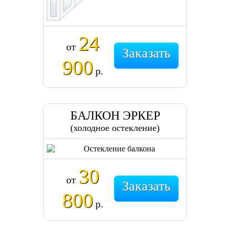
24
от
Заказать
900
р.
БАЛКОН ЭРКЕР
(холодное остекление)
30
от
Заказать
800
р.